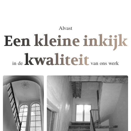
Alvast
Een kleine inkijk
kwaliteit
in de
van ons werk