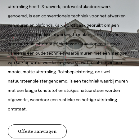
uitstraling heeft. Stucwerk, ook wel stukadoorswerk
genoemd, is een conventionele techniek voor het afwerken
van muren en plafonds. Kalk wordt vaak gebruikt om een
rustieke en natuurlijke afwerking te maken, terwijl Clayfinish
een duurzaam alternatief biedt voor traditioneel stucwerk.
Kaleien is een oude techniek waarbij muren met een mengsel
van kalk en water worden afgewerkt, wat resulteert in een
mooie, matte uitstraling. Rotsbepleistering, ook wel
natuursteenpleister genoemd, is een techniek waarbij muren
met een laagje kunststof en stukjes natuursteen worden
afgewerkt, waardoor een rustieke en heftige uitstraling
ontstaat.
Offerte aanvragen