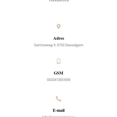
Vlaanderen
Adres
Gentseweg 9. 8792 Desselgem
GSM
0032473551059
E-mail