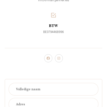
info@marcjenner.eu
BTW
BE0794468996