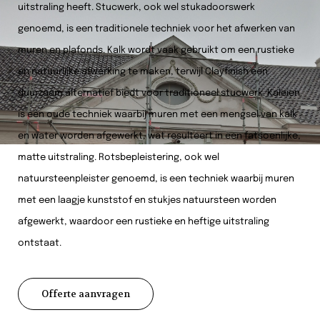
uitstraling heeft. Stucwerk, ook wel stukadoorswerk
genoemd, is een traditionele techniek voor het afwerken van
muren en plafonds. Kalk wordt vaak gebruikt om een rustieke
en natuurlijke afwerking te maken, terwijl Clayfinish een
duurzaam alternatief biedt voor traditioneel stucwerk. Kaleien
is een oude techniek waarbij muren met een mengsel van kalk
en water worden afgewerkt, wat resulteert in een fatsoenlijke,
matte uitstraling. Rotsbepleistering, ook wel
natuursteenpleister genoemd, is een techniek waarbij muren
met een laagje kunststof en stukjes natuursteen worden
afgewerkt, waardoor een rustieke en heftige uitstraling
ontstaat.
Offerte aanvragen