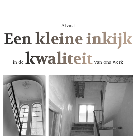
Alvast
Een kleine inkijk
kwaliteit
in de
van ons werk