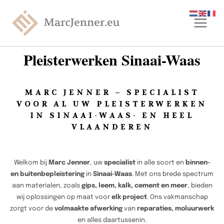
Pleisterwerken Sinaai-Waas
MARC JENNER – SPECIALIST
VOOR AL UW PLEISTERWERKEN
IN SINAAI-WAAS- EN HEEL
VLAANDEREN
Welkom bij
Marc Jenner
, uw
specialist
in alle soort en
binnen-
en buitenbepleistering
in
Sinaai-Waas
. Met ons brede spectrum
aan materialen, zoals
gips, leem, kalk, cement en meer
, bieden
wij oplossingen op maat voor
elk project
. Ons vakmanschap
zorgt voor de
volmaakte afwerking
van
reparaties, moluurwerk
en alles daartussenin.