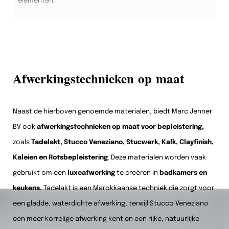
elementen.
Afwerkingstechnieken op maat
Naast de hierboven genoemde materialen, biedt Marc Jenner
BV ook
afwerkingstechnieken op maat voor bepleistering,
zoals
Tadelakt, Stucco Veneziano, Stucwerk, Kalk, Clayfinish,
Kaleien en Rotsbepleistering
. Deze materialen worden vaak
gebruikt om een
luxeafwerking
te creëren in
badkamers en
keukens.
Tadelakt is een Marokkaanse techniek die zorgt voor
een gladde, waterdichte afwerking, terwijl Stucco Veneziano
een meer korrelige afwerking kent en een rijke, natuurlijke