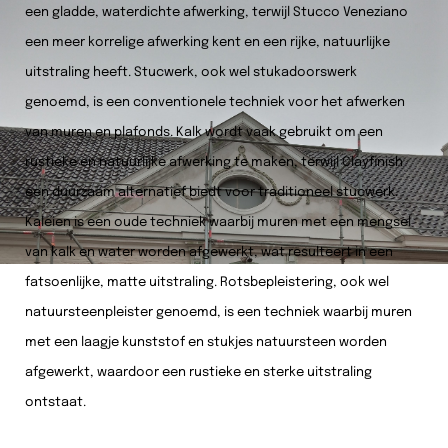
een gladde, waterdichte afwerking, terwijl Stucco Veneziano
een meer korrelige afwerking kent en een rijke, natuurlijke
uitstraling heeft. Stucwerk, ook wel stukadoorswerk
genoemd, is een conventionele techniek voor het afwerken
van muren en plafonds. Kalk wordt vaak gebruikt om een
rustieke en natuurlijke afwerking te maken, terwijl Clayfinish
een duurzaam alternatief biedt voor traditioneel stucwerk.
Kaleien is een oude techniek waarbij muren met een mengsel
van kalk en water worden afgewerkt, wat resulteert in een
fatsoenlijke, matte uitstraling. Rotsbepleistering, ook wel
natuursteenpleister genoemd, is een techniek waarbij muren
met een laagje kunststof en stukjes natuursteen worden
afgewerkt, waardoor een rustieke en sterke uitstraling
ontstaat.