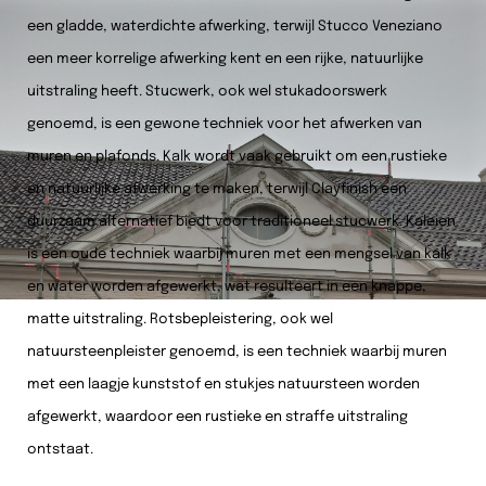
een gladde, waterdichte afwerking, terwijl Stucco Veneziano
een meer korrelige afwerking kent en een rijke, natuurlijke
uitstraling heeft. Stucwerk, ook wel stukadoorswerk
genoemd, is een gewone techniek voor het afwerken van
muren en plafonds. Kalk wordt vaak gebruikt om een rustieke
en natuurlijke afwerking te maken, terwijl Clayfinish een
duurzaam alternatief biedt voor traditioneel stucwerk. Kaleien
is een oude techniek waarbij muren met een mengsel van kalk
en water worden afgewerkt, wat resulteert in een knappe,
matte uitstraling. Rotsbepleistering, ook wel
natuursteenpleister genoemd, is een techniek waarbij muren
met een laagje kunststof en stukjes natuursteen worden
afgewerkt, waardoor een rustieke en straffe uitstraling
ontstaat.