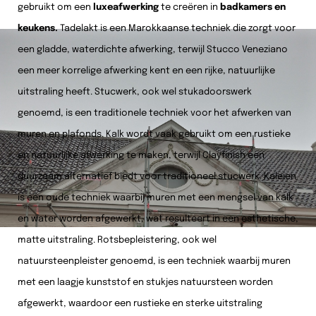
gebruikt om een
luxeafwerking
te creëren in
badkamers en
keukens.
Tadelakt is een Marokkaanse techniek die zorgt voor
een gladde, waterdichte afwerking, terwijl Stucco Veneziano
een meer korrelige afwerking kent en een rijke, natuurlijke
uitstraling heeft. Stucwerk, ook wel stukadoorswerk
genoemd, is een traditionele techniek voor het afwerken van
muren en plafonds. Kalk wordt vaak gebruikt om een rustieke
en natuurlijke afwerking te maken, terwijl Clayfinish een
duurzaam alternatief biedt voor traditioneel stucwerk. Kaleien
is een oude techniek waarbij muren met een mengsel van kalk
en water worden afgewerkt, wat resulteert in een esthetische,
matte uitstraling. Rotsbepleistering, ook wel
natuursteenpleister genoemd, is een techniek waarbij muren
met een laagje kunststof en stukjes natuursteen worden
afgewerkt, waardoor een rustieke en sterke uitstraling