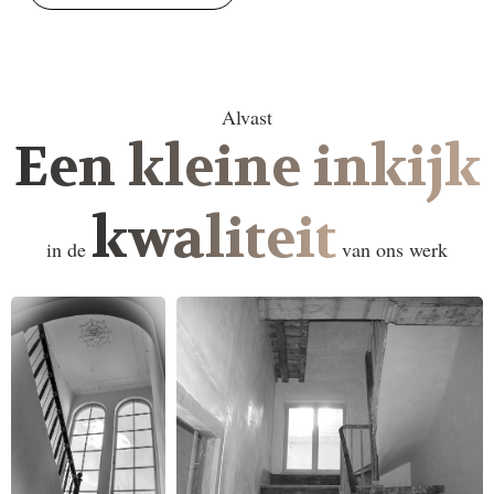
Alvast
Een kleine inkijk
kwaliteit
in de
van ons werk