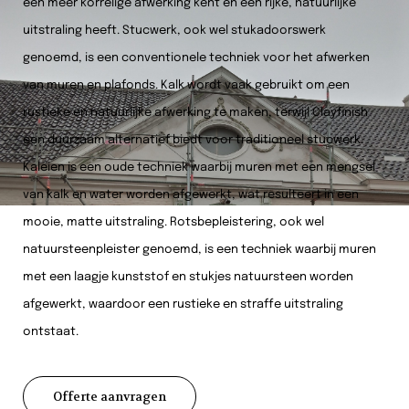
een meer korrelige afwerking kent en een rijke, natuurlijke
uitstraling heeft. Stucwerk, ook wel stukadoorswerk
genoemd, is een conventionele techniek voor het afwerken
van muren en plafonds. Kalk wordt vaak gebruikt om een
rustieke en natuurlijke afwerking te maken, terwijl Clayfinish
een duurzaam alternatief biedt voor traditioneel stucwerk.
Kaleien is een oude techniek waarbij muren met een mengsel
van kalk en water worden afgewerkt, wat resulteert in een
mooie, matte uitstraling. Rotsbepleistering, ook wel
natuursteenpleister genoemd, is een techniek waarbij muren
met een laagje kunststof en stukjes natuursteen worden
afgewerkt, waardoor een rustieke en straffe uitstraling
ontstaat.
Offerte aanvragen