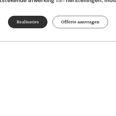
itstekende afwerking
van
herstellingen, mo
Realisaties
Offerte aanvragen