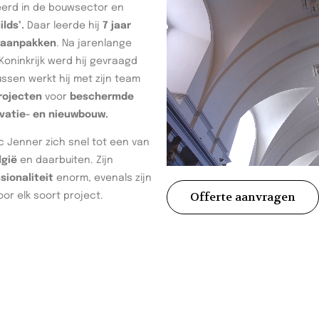
seerd in de bouwsector en
ilds’.
Daar leerde hij
7 jaar
waanpakken
. Na jarenlange
oninkrijk werd hij gevraagd
tussen werkt hij met zijn team
rojecten
voor
beschermde
vatie- en nieuwbouw.
c Jenner zich snel tot een van
lgië
en daarbuiten. Zijn
ionaliteit
enorm, evenals zijn
Offerte aanvragen
or elk soort project.