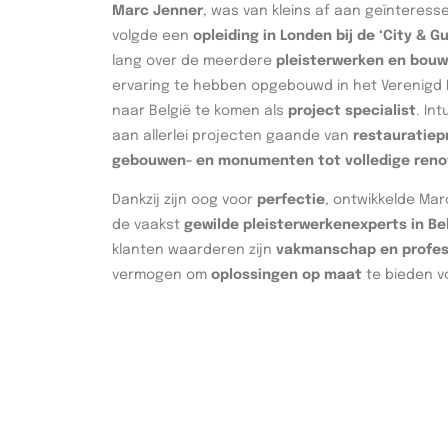
Marc Jenner
, was van kleins af aan geïnteres
volgde een
opleiding in Londen bij de ‘City & Gu
lang over de meerdere
pleisterwerken en bou
ervaring te hebben opgebouwd in het Verenigd K
naar België te komen als
project specialist
. In
aan allerlei projecten gaande van
restauratiep
gebouwen- en monumenten tot volledige reno
Dankzij zijn oog voor
perfectie
, ontwikkelde Mar
de vaakst
gewilde pleisterwerkenexperts in Be
klanten waarderen zijn
vakmanschap en profess
vermogen om
oplossingen op maat
te bieden vo