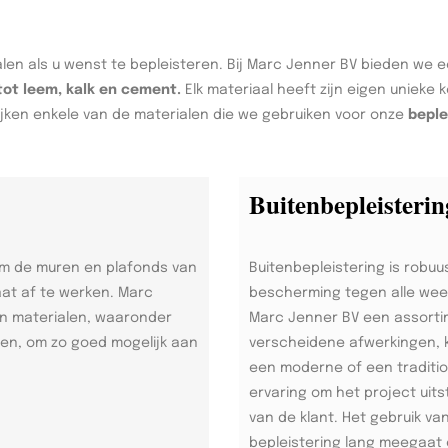
len als u wenst te bepleisteren. Bij Marc Jenner BV bieden we 
tot leem, kalk en cement.
Elk materiaal heeft zijn eigen unieke
jken enkele van de materialen die we gebruiken voor onze
beple
Buitenbepleisterin
om de muren en plafonds van
Buitenbepleistering is robuu
aat af te werken. Marc
bescherming tegen alle weer
an materialen, waaronder
Marc Jenner BV een assorti
ren, om zo goed mogelijk aan
verscheidene afwerkingen, 
een moderne of een tradition
ervaring om het project uits
van de klant. Het gebruik v
bepleistering lang meegaat 